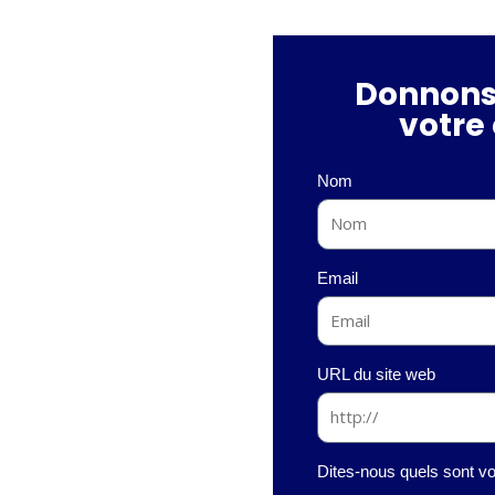
Donnons
votre 
Nom
Email
URL du site web
Dites-nous quels sont vo