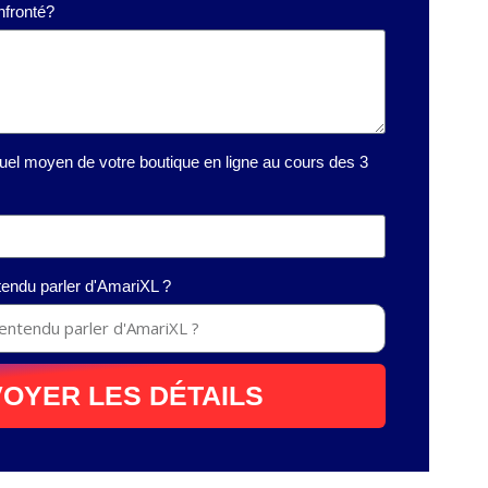
nfronté?
uel moyen de votre boutique en ligne au cours des 3
ndu parler d'AmariXL ?
OYER LES DÉTAILS