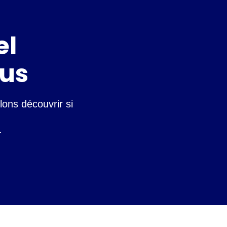
el
ous
lons découvrir si
.